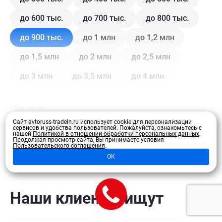
до 600 тыс.
до 700 тыс.
до 800 тыс.
до 900 тыс.
до 1 млн
до 1,2 млн
до 1,5 млн
до 2 млн
до 2,5 млн
до 3 млн
до 3,5 млн
до 4 млн
Кузов
Сайт avtoruss-tradein.ru использует cookie для персонализации
сервисов и удобства пользователей.
Пожалуйста, ознакомьтесь с
Купе
Внедорожник
Внедорожник 5 дв.
нашей
Политикой в отношении обработки персональных данных
.
Продолжая просмотр сайта, Вы принимаете условия
Развернуть
Пользовательского соглашения
.
Седан
Хэтчбек 3 дв.
Хэтчбек 5 дв.
ОК
Лифтбэк
Минивэн
Кроссовер
Универсал
Универсал 5 дв.
Наши клиенты ищут