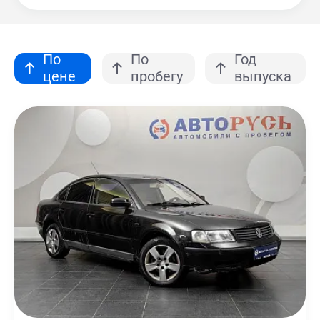
По
По
Год
цене
пробегу
выпуска