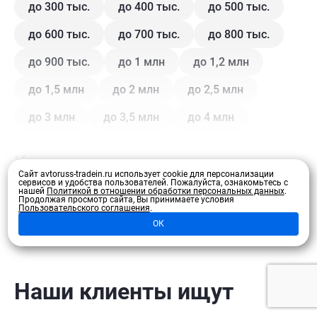
до 300 тыс.
до 400 тыс.
до 500 тыс.
до 600 тыс.
до 700 тыс.
до 800 тыс.
до 900 тыс.
до 1 млн
до 1,2 млн
до 1,5 млн
до 2 млн
до 2,5 млн
до 3 млн
до 3,5 млн
до 4 млн
Кузов
Сайт avtoruss-tradein.ru использует cookie для персонализации
сервисов и удобства пользователей.
Пожалуйста, ознакомьтесь с
нашей
Политикой в отношении обработки персональных данных
.
Купе
Внедорожник
Внедорожник 5 дв.
Продолжая просмотр сайта, Вы принимаете условия
Пользовательского соглашения
.
Развернуть
ОК
Седан
Хэтчбек 3 дв.
Хэтчбек 5 дв.
Лифтбэк
Минивэн
Кроссовер
Универсал
Универсал 5 дв.
Наши клиенты ищут