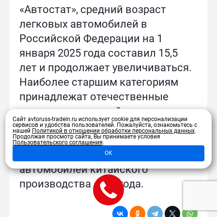
«Автостат», средний возраст
легковых автомобилей в
Российской Федерации на 1
января 2025 года составил 15,5
лет и продолжает увеличиваться.
Наиболее старшим категориям
принадлежат отечественные
машины со средней
Сайт avtoruss-tradein.ru использует cookie для персонализации
эксплуатацией 18,7 лет. В то же
сервисов и удобства пользователей.
Пожалуйста, ознакомьтесь с
нашей
Политикой в отношении обработки персональных данных
.
Продолжая просмотр сайта, Вы принимаете условия
время, наименьший средний
Пользовательского соглашения
.
возраст наблюдается у
ОК
автомобилей китайского
производства – 4,9 года.