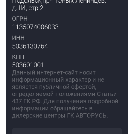
Подольск,
пр-т Юных Ленинцев,
д.1И, стр.2
ОГРН
1135074006033
ИНН
5036130764
КПП
503601001
Данный интернет-сайт носит
информационный характер и не
является публичной офертой,
определяемой положениями Статьи
437 ГК РФ. Для получения подробной
информации обращайтесь в
дилерские центры ГК АВТОРУСЬ.