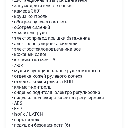
• дистанционный запуск двигателя
• запуск двигателя с кнопки
• камера 360°
• круиз-контроль
• обогрев рулевого колеса
• обогрев сидений
• усилитель руля
• электропривод крышки багажника
• электрорегулировка сидений
• электростеклоподъемники все
• кожаный салон
• количество мест: 5
• люк
• мультифункциональное рулевое колесо
• отделка кожей рулевого колеса
• отделка кожей рычага КПП
• климат-контроль
• сиденье водителя: электро регулировка
• сиденье пассажира: электро регулировка
• ABS
• ESP
• Isofix / LATCH
• парктроник
• подушки безопасности (6)