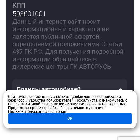
КПП
503601001
Данный интернет-сайт носит
информационный характер и не
является публичной офертой,
определяемой положениями Статьи
437 ГК РФ. Для получения подробной
информации обращайтесь в
дилерские центры ГК АВТОРУСЬ.
Бренды автомобилей
Сайт avtoruss-tradein.ru использует cookie для персонализации
сервисов и удобства пользователей.
Пожалуйста, ознакомьтесь с
нашей
Политикой в отношении обработки персональных данных
.
Продолжая просмотр сайта, Вы принимаете условия
Пользовательского соглашения
.
Политика конфиденциальности
ОК