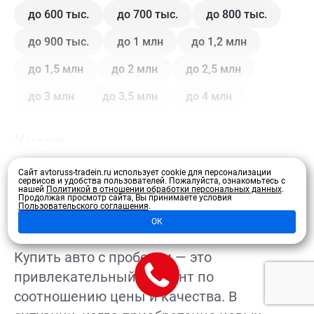
до 600 тыс.
до 700 тыс.
до 800 тыс.
до 900 тыс.
до 1 млн
до 1,2 млн
до 1,5 млн
до 2 млн
до 2,5 млн
до 3 млн
до 3,5 млн
до 4 млн
Кузов
Сайт avtoruss-tradein.ru использует cookie для персонализации
Купе
Внедорожник
Внедорожник 5 дв.
сервисов и удобства пользователей.
Пожалуйста, ознакомьтесь с
нашей
Политикой в отношении обработки персональных данных
.
Развернуть
Продолжая просмотр сайта, Вы принимаете условия
Седан
Хэтчбек 3 дв.
Хэтчбек 5 дв.
Пользовательского соглашения
.
ОК
Лифтбэк
Минивэн
Кроссовер
Купить авто с пробегом — это
Универсал
Универсал 5 дв.
привлекательный вариант по
соотношению цены и качества. В
Цвет