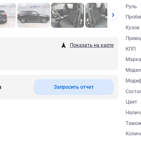
Руль
Пробе
Кузов
Приво
Показать на карте
КПП
Марка
Модел
Модиф
я
Запросить отчет
Состо
Цвет
Налич
Тамо
Колич