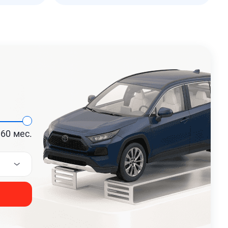
60
мес.