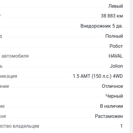
Левый
г
38 883 км
Внедорожник 5 дв.
д
Полный
Робот
 автомобиля
HAVAL
ь
Jolion
икация
1.5 AMT (150 л.с.) 4WD
яние
Отличное
Черный
ие
В наличии
жня
Растаможен
ество владельцев
1