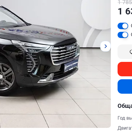
1 785
1 6
Обща
Год в
Двига