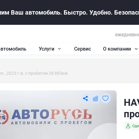
им Ваш автомобиль. Быстро. Удобно. Безопасн
ежедневно
автомобиль
Услуги
Сервис
О компании
on , 2023 г.в. с пробегом 38 883км
HAV
пр
Оди