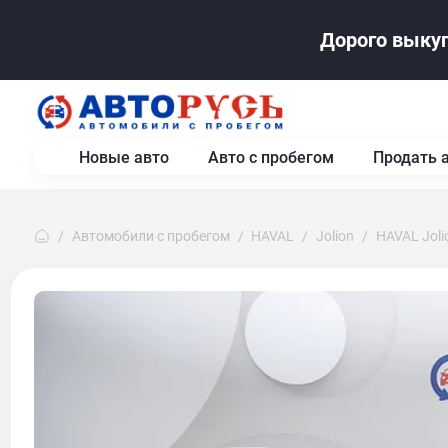
Дорого выкуп
Новые авто
Авто с пробегом
Продать 
Автомобили с пробегом
HAVAL
Jolion
HAVAL Joli