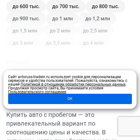
до 600 тыс.
до 700 тыс.
до 800 тыс.
до 900 тыс.
до 1 млн
до 1,2 млн
до 1,5 млн
до 2 млн
до 2,5 млн
до 3 млн
до 3,5 млн
до 4 млн
Кузов
Сайт avtoruss-tradein.ru использует cookie для персонализации
Купе
Внедорожник
Внедорожник 5 дв.
сервисов и удобства пользователей.
Пожалуйста, ознакомьтесь с
нашей
Политикой в отношении обработки персональных данных
.
Развернуть
Продолжая просмотр сайта, Вы принимаете условия
Седан
Хэтчбек 3 дв.
Хэтчбек 5 дв.
Пользовательского соглашения
.
ОК
Лифтбэк
Минивэн
Кроссовер
Купить авто с пробегом — это
Универсал
Универсал 5 дв.
привлекательный вариант по
соотношению цены и качества. В
Цвет