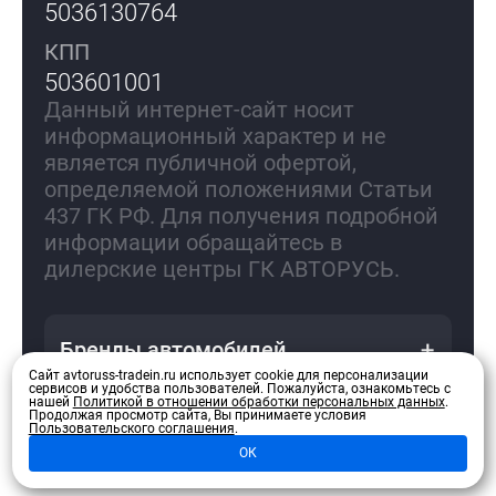
5036130764
КПП
503601001
Данный интернет-сайт носит
информационный характер и не
является публичной офертой,
определяемой положениями Статьи
437 ГК РФ. Для получения подробной
информации обращайтесь в
дилерские центры ГК АВТОРУСЬ.
Бренды автомобилей
Сайт avtoruss-tradein.ru использует cookie для персонализации
сервисов и удобства пользователей.
Пожалуйста, ознакомьтесь с
нашей
Политикой в отношении обработки персональных данных
.
Продолжая просмотр сайта, Вы принимаете условия
Пользовательского соглашения
.
Политика конфиденциальности
ОК