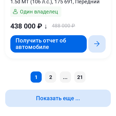
1.5d MT (106 л.с.), 175 691, Передний
Один владелец
438 000 ₽ ↓
488 000 ₽
Получить отчет об
автомобиле
1
2
...
21
Показать еще ...