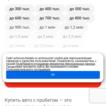
до 300 тыс.
до 400 тыс.
до 500 тыс.
до 600 тыс.
до 700 тыс.
до 800 тыс.
до 900 тыс.
до 1 млн
до 1,2 млн
до 1,5 млн
до 2 млн
до 2,5 млн
до 3 млн
до 3,5 млн
до 4 млн
Сайт avtoruss-tradein.ru использует cookie для персонализации
Кузов
сервисов и удобства пользователей.
Пожалуйста, ознакомьтесь с
нашей
Политикой в отношении обработки персональных данных
.
Продолжая просмотр сайта, Вы принимаете условия
Пользовательского соглашения
.
Купе
Внедорожник
Внедорожник 5 дв.
ОК
Развернуть
Седан
Хэтчбек 3 дв.
Хэтчбек 5 дв.
Лифтбэк
Минивэн
Кроссовер
Купить авто с пробегом — это
Универсал
Универсал 5 дв.