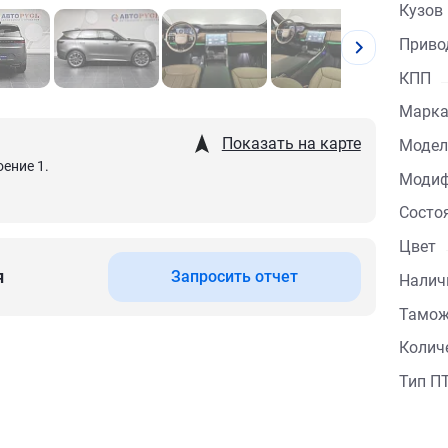
Кузов
Приво
КПП
Марка
Показать на карте
Модел
оение 1.
Модиф
Состо
Цвет
я
Запросить отчет
Налич
Тамо
Колич
Тип П