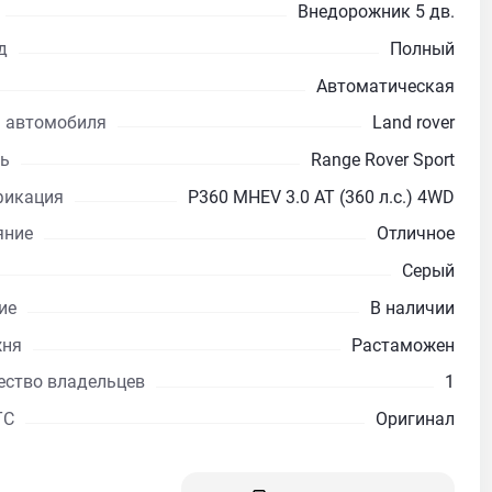
Внедорожник 5 дв.
д
Полный
Автоматическая
 автомобиля
Land rover
ь
Range Rover Sport
икация
P360 MHEV 3.0 AT (360 л.с.) 4WD
яние
Отличное
Серый
ие
В наличии
жня
Растаможен
ество владельцев
1
ТС
Оригинал