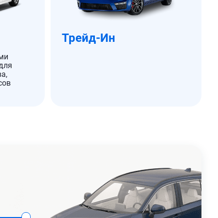
Трейд-Ин
ми
для
а,
сов