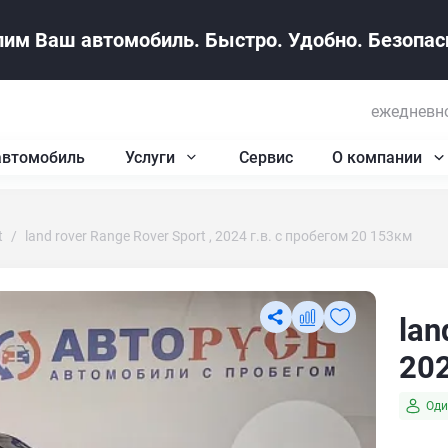
им Ваш автомобиль. Быстро. Удобно. Безопасн
ежедневно
автомобиль
Услуги
Сервис
О компании
t
land rover Range Rover Sport , 2024 г.в. с пробегом 20 153км
lan
202
Оди