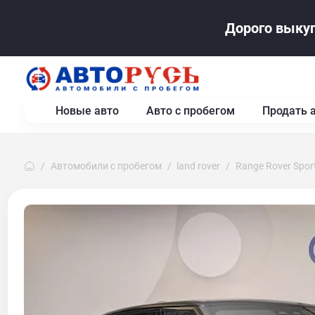
Дорого выкуп
Новые авто
Авто с пробегом
Продать 
Автомобили с пробегом
land rover
Range Rover Spor