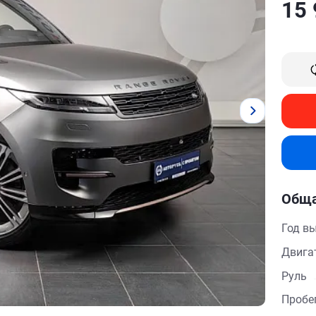
15 
Обща
Год в
Двига
Руль
Пробе