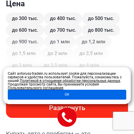
Цена
до 300 тыс.
до 400 тыс.
до 500 тыс.
до 600 тыс.
до 700 тыс.
до 800 тыс.
до 900 тыс.
до 1 млн
до 1,2 млн
до 1,5 млн
до 2 млн
до 2,5 млн
до 3 млн
до 3,5 млн
до 4 млн
Сайт avtoruss-tradein.ru использует cookie для персонализации
сервисов и удобства пользователей.
Пожалуйста, ознакомьтесь с
нашей
Политикой в отношении обработки персональных данных
.
Кузов
Продолжая просмотр сайта, Вы принимаете условия
Пользовательского соглашения
.
ОК
Купе
Внедорожник
Внедорожник 5 дв.
Развернуть
Седан
Хэтчбек 3 дв.
Хэтчбек 5 дв.
Лифтбэк
Минивэн
Кроссовер
Купить авто с пробегом — это