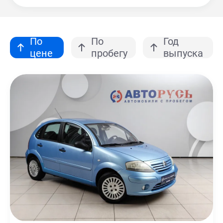
По
По
Год
цене
пробегу
выпуска