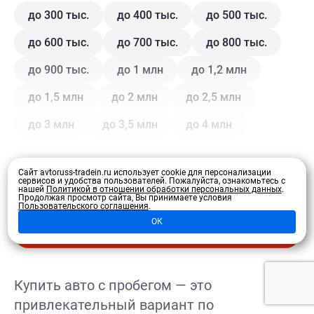
до 300 тыс.
до 400 тыс.
до 500 тыс.
до 600 тыс.
до 700 тыс.
до 800 тыс.
до 900 тыс.
до 1 млн
до 1,2 млн
до 1,5 млн
до 2 млн
до 2,5 млн
до 3 млн
до 3,5 млн
до 4 млн
Кузов
Сайт avtoruss-tradein.ru использует cookie для персонализации
сервисов и удобства пользователей.
Пожалуйста, ознакомьтесь с
нашей
Политикой в отношении обработки персональных данных
.
Продолжая просмотр сайта, Вы принимаете условия
Купе
Внедорожник
Внедорожник 5 дв.
Пользовательского соглашения
.
Развернуть
ОК
Седан
Хэтчбек 3 дв.
Хэтчбек 5 дв.
Лифтбэк
Минивэн
Кроссовер
Купить авто с пробегом — это
Универсал
Универсал 5 дв.
привлекательный вариант по