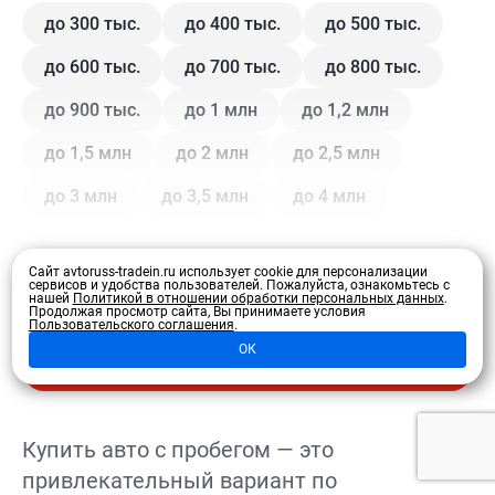
до 300 тыс.
до 400 тыс.
до 500 тыс.
до 600 тыс.
до 700 тыс.
до 800 тыс.
до 900 тыс.
до 1 млн
до 1,2 млн
до 1,5 млн
до 2 млн
до 2,5 млн
до 3 млн
до 3,5 млн
до 4 млн
Кузов
Сайт avtoruss-tradein.ru использует cookie для персонализации
сервисов и удобства пользователей.
Пожалуйста, ознакомьтесь с
нашей
Политикой в отношении обработки персональных данных
.
Продолжая просмотр сайта, Вы принимаете условия
Купе
Внедорожник
Внедорожник 5 дв.
Пользовательского соглашения
.
Развернуть
ОК
Седан
Хэтчбек 3 дв.
Хэтчбек 5 дв.
Лифтбэк
Минивэн
Кроссовер
Купить авто с пробегом — это
Универсал
Универсал 5 дв.
привлекательный вариант по