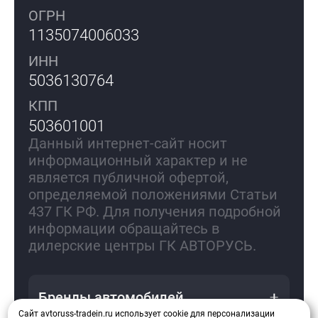
ОГРН
1135074006033
ИНН
5036130764
КПП
503601001
Данный интернет-сайт носит
информационный характер и не
является публичной офертой,
определяемой положениями Статьи
437 ГК РФ. Для получения подробной
информации обращайтесь в
дилерские центры ГК АВТОРУСЬ.
Бренды автомобилей
Сайт avtoruss-tradein.ru использует cookie для персонализации