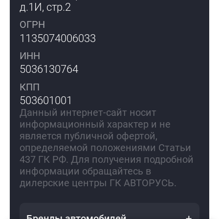
д.1И, стр.2
ОГРН
1135074006033
ИНН
5036130764
КПП
503601001
Данный интернет-сайт носит
информационный характер и не
является публичной офертой,
определяемой положениями Статьи
437 ГК РФ. Для получения подробной
информации обращайтесь в
дилерские центры ГК АВТОРУСЬ.
Бренды автомобилей