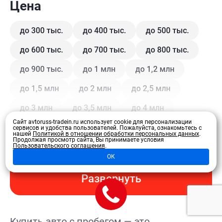
Цена
до 300 тыс.
до 400 тыс.
до 500 тыс.
до 600 тыс.
до 700 тыс.
до 800 тыс.
до 900 тыс.
до 1 млн
до 1,2 млн
до 1,5 млн
до 2 млн
до 2,5 млн
до 3 млн
до 3,5 млн
до 4 млн
Сайт avtoruss-tradein.ru использует cookie для персонализации
сервисов и удобства пользователей.
Пожалуйста, ознакомьтесь с
нашей
Политикой в отношении обработки персональных данных
.
Кузов
Продолжая просмотр сайта, Вы принимаете условия
Пользовательского соглашения
.
ОК
Купе
Внедорожник
Внедорожник 5 дв.
Развернуть
Седан
Хэтчбек 3 дв.
Хэтчбек 5 дв.
Лифтбэк
Минивэн
Кроссовер
Купить авто с пробегом — это