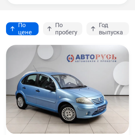
По
По
Год
цене
пробегу
выпуска