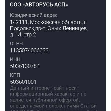
ООО «АВТОРУСЬ АСП»
Юридический адрес
142111, Московская область, г.
Подольск,
пр-т Юных Ленинцев,
д.1И, стр.2
ОГРН
1135074006033
ИНН
5036130764
КПП
503601001
Данный интернет-сайт носит
информационный характер и не
является публичной офертой,
определяемой положениями Статьи