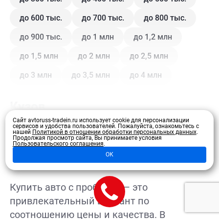
до 600 тыс.
до 700 тыс.
до 800 тыс.
до 900 тыс.
до 1 млн
до 1,2 млн
до 1,5 млн
до 2 млн
до 2,5 млн
до 3 млн
до 3,5 млн
до 4 млн
Кузов
Сайт avtoruss-tradein.ru использует cookie для персонализации
сервисов и удобства пользователей.
Пожалуйста, ознакомьтесь с
Купе
Внедорожник
Внедорожник 5 дв.
нашей
Политикой в отношении обработки персональных данных
.
Продолжая просмотр сайта, Вы принимаете условия
Развернуть
Пользовательского соглашения
.
Седан
Хэтчбек 3 дв.
Хэтчбек 5 дв.
ОК
Лифтбэк
Минивэн
Кроссовер
Купить авто с пробегом — это
Универсал
Универсал 5 дв.
привлекательный вариант по
соотношению цены и качества. В