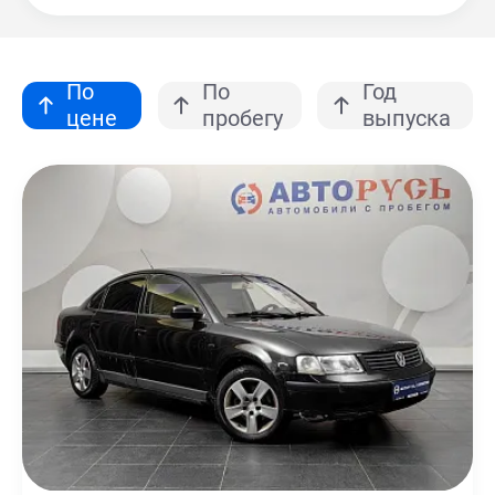
По
По
Год
цене
пробегу
выпуска