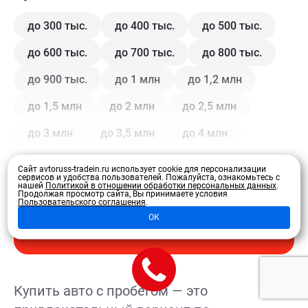
до 300 тыс.
до 400 тыс.
до 500 тыс.
до 600 тыс.
до 700 тыс.
до 800 тыс.
до 900 тыс.
до 1 млн
до 1,2 млн
до 1,5 млн
до 2 млн
до 2,5 млн
до 3 млн
до 3,5 млн
до 4 млн
Сайт avtoruss-tradein.ru использует cookie для персонализации
Кузов
сервисов и удобства пользователей.
Пожалуйста, ознакомьтесь с
нашей
Политикой в отношении обработки персональных данных
.
Продолжая просмотр сайта, Вы принимаете условия
Пользовательского соглашения
.
Купе
Внедорожник
Внедорожник 5 дв.
ОК
Развернуть
Седан
Хэтчбек 3 дв.
Хэтчбек 5 дв.
Лифтбэк
Минивэн
Кроссовер
Купить авто с пробегом — это
Универсал
Универсал 5 дв.