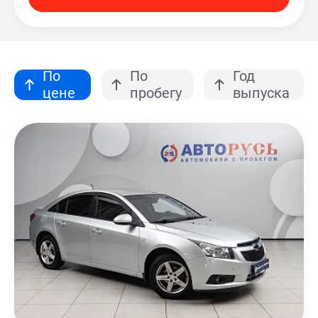
По
По
Год
цене
пробегу
выпуска