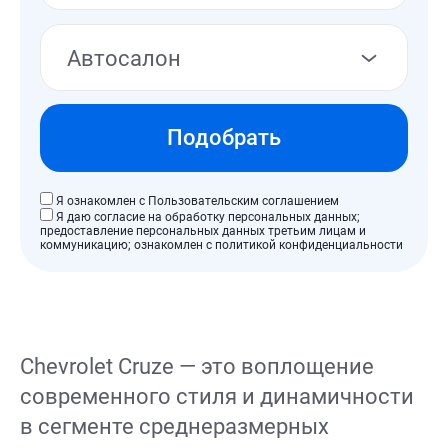
Автосалон
Тип коробки передач
АКПП
МКПП
Робот
Вариатор
Подобрать
Год выпуска
Я ознакомлен с Пользовательским соглашением
Я даю согласие на обработку персональных данных;
2017
2018
2019
2020
2021
предоставление персональных данных третьим лицам и
коммуникацию; ознакомлен с политикой конфиденциальности
2022
2023
2024
2025
Chevrolet Cruze — это воплощение
современного стиля и динамичности
в сегменте среднеразмерных