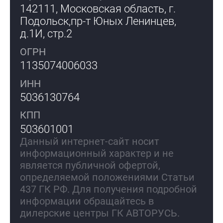
142111, Московская область, г.
Подольск,
пр-т Юных Ленинцев,
д.1И, стр.2
ОГРН
1135074006033
ИНН
5036130764
КПП
503601001
Данный интернет-сайт носит
информационный характер и не
является публичной офертой,
определяемой положениями Статьи
437 ГК РФ. Для получения подробной
информации обращайтесь в
дилерские центры ГК АВТОРУСЬ.