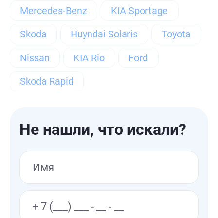
Цвет
Mercedes-Benz
KIA Sportage
Белый
Бежевый
Черный
Skoda
Huyndai Solaris
Toyota
Голубой
Синий
Красный
Nissan
KIA Rio
Ford
Коричневый
Оранжевый
Skoda Rapid
Серебряный
Серый
Зеленый
Тип привода
Не нашли, что искали?
Передний
Полный
Тип двигателя
Дизельный
Бензиновый
Электро
Гибрид