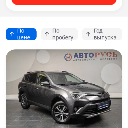
По
По
Год
цене
пробегу
выпуска