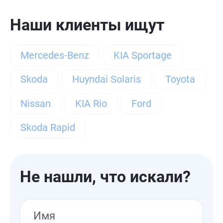
Универсал
Универсал 5 дв.
Наши клиенты ищут
Цвет
Mercedes-Benz
KIA Sportage
Белый
Бежевый
Черный
Skoda
Huyndai Solaris
Toyota
Голубой
Синий
Красный
Nissan
KIA Rio
Ford
Коричневый
Оранжевый
Skoda Rapid
Серебряный
Серый
Зеленый
Тип привода
Не нашли, что искали?
Передний
Полный
Тип двигателя