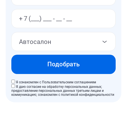
Дизельный
Бензиновый
Электро
Гибрид
Автосалон
Тип коробки передач
АКПП
МКПП
Робот
Вариатор
Подобрать
Год выпуска
Я ознакомлен с Пользовательским соглашением
Я даю согласие на обработку персональных данных;
2017
2018
2019
2020
2021
предоставление персональных данных третьим лицам и
коммуникацию; ознакомлен с политикой конфиденциальности
2022
2023
2024
2025