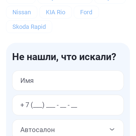
Голубой
Синий
Красный
Nissan
KIA Rio
Ford
Коричневый
Оранжевый
Skoda Rapid
Серебряный
Серый
Зеленый
Тип привода
Не нашли, что искали?
Передний
Полный
Тип двигателя
Дизельный
Бензиновый
Электро
Гибрид
Автосалон
Тип коробки передач