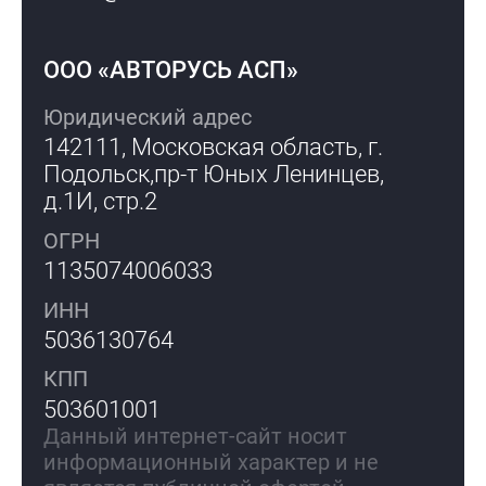
ООО «АВТОРУСЬ АСП»
Юридический адрес
142111, Московская область, г.
Подольск,
пр-т Юных Ленинцев,
д.1И, стр.2
ОГРН
1135074006033
ИНН
5036130764
КПП
503601001
Данный интернет-сайт носит
информационный характер и не