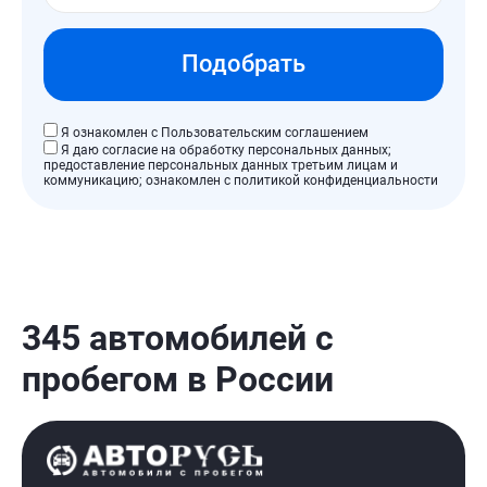
АКПП
МКПП
Робот
Вариатор
Подобрать
Год выпуска
Я ознакомлен с Пользовательским соглашением
Я даю согласие на обработку персональных данных;
2017
2018
2019
2020
2021
предоставление персональных данных третьим лицам и
коммуникацию; ознакомлен с политикой конфиденциальности
2022
2023
2024
2025
345 автомобилей с
пробегом в России