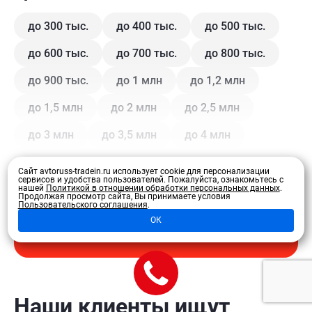
до 300 тыс.
до 400 тыс.
до 500 тыс.
до 600 тыс.
до 700 тыс.
до 800 тыс.
до 900 тыс.
до 1 млн
до 1,2 млн
до 1,5 млн
до 2 млн
до 2,5 млн
до 3 млн
до 3,5 млн
до 4 млн
Сайт avtoruss-tradein.ru использует cookie для персонализации
Кузов
сервисов и удобства пользователей.
Пожалуйста, ознакомьтесь с
нашей
Политикой в отношении обработки персональных данных
.
Продолжая просмотр сайта, Вы принимаете условия
Пользовательского соглашения
.
Купе
Внедорожник
Внедорожник 5 дв.
ОК
Развернуть
Седан
Хэтчбек 3 дв.
Хэтчбек 5 дв.
Лифтбэк
Минивэн
Кроссовер
Универсал
Универсал 5 дв.
Наши клиенты ищут