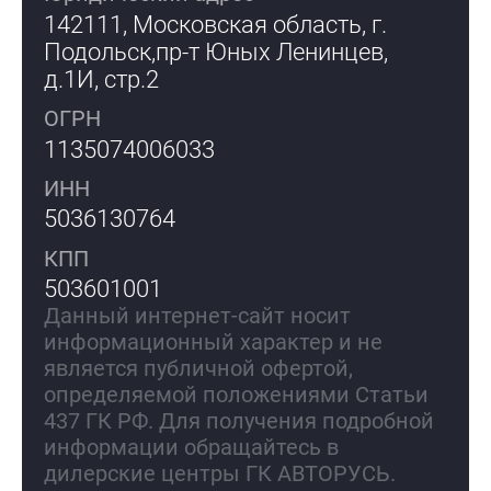
142111, Московская область, г.
Подольск,
пр-т Юных Ленинцев,
д.1И, стр.2
ОГРН
1135074006033
ИНН
5036130764
КПП
503601001
Данный интернет-сайт носит
информационный характер и не
является публичной офертой,
определяемой положениями Статьи
437 ГК РФ. Для получения подробной
информации обращайтесь в
дилерские центры ГК АВТОРУСЬ.