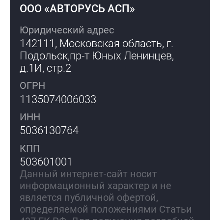
ООО «АВТОРУСЬ АСП»
Юридический адрес
142111, Московская область, г.
Подольск,
пр-т Юных Ленинцев,
д.1И, стр.2
ОГРН
1135074006033
ИНН
5036130764
КПП
503601001
Данный интернет-сайт носит
информационный характер и не
является публичной офертой,
определяемой положениями Статьи