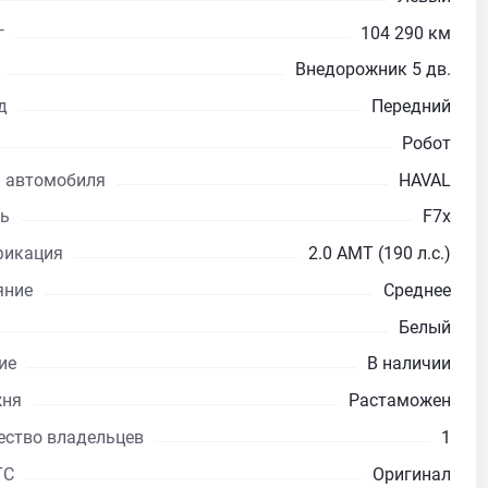
г
104 290 км
Внедорожник 5 дв.
д
Передний
Робот
 автомобиля
HAVAL
ь
F7x
икация
2.0 AMT (190 л.с.)
яние
Среднее
Белый
ие
В наличии
жня
Растаможен
ество владельцев
1
ТС
Оригинал