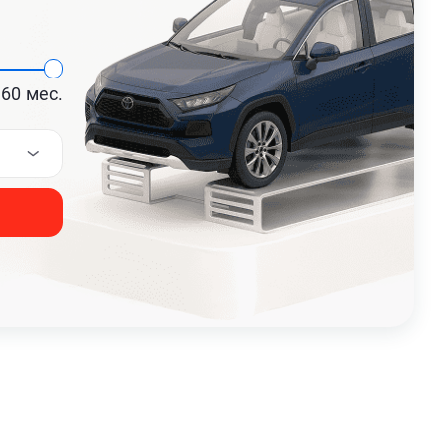
60
мес.