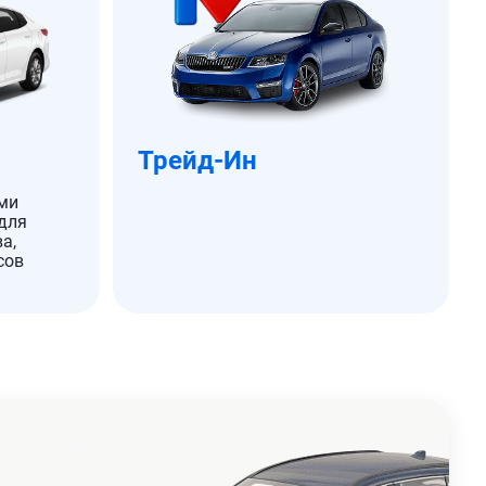
Трейд-Ин
ми
для
а,
сов