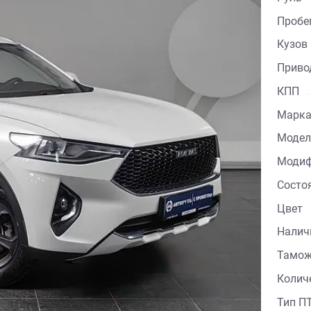
Пробе
Кузов
Приво
КПП
Марка
Модел
Модиф
Состо
Цвет
Налич
Тамо
Колич
Тип П