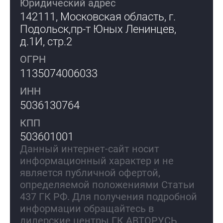
Юридический адрес
142111, Московская область, г.
Подольск,
пр-т Юных Ленинцев,
д.1И, стр.2
ОГРН
1135074006033
ИНН
5036130764
КПП
503601001
Данный интернет-сайт носит
информационный характер и не
является публичной офертой,
определяемой положениями Статьи
437 ГК РФ. Для получения подробной
информации обращайтесь в
дилерские центры ГК АВТОРУСЬ.