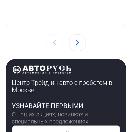
Центр Трейд-ин авто с пробегом
в
Москве
УЗНАВАЙТЕ ПЕРВЫМИ
О наших акциях, новинках и
специальных предложениях
Электронная почта