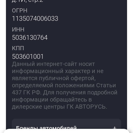
ОГРН
1135074006033
ИНН
5036130764
КПП
503601001
Данный интернет-сайт носит
информационный характер и не
является публичной офертой,
определяемой положениями Статьи
437 ГК РФ. Для получения подробной
информации обращайтесь в
дилерские центры ГК АВТОРУСЬ.
Бренды автомобилей