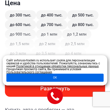
Цена
до 300 тыс.
до 400 тыс.
до 500 тыс.
до 600 тыс.
до 700 тыс.
до 800 тыс.
до 900 тыс.
до 1 млн
до 1,2 млн
до 1,5 млн
до 2 млн
до 2,5 млн
до 3 млн
до 3,5 млн
до 4 млн
Сайт avtoruss-tradein.ru использует cookie для персонализации
сервисов и удобства пользователей.
Пожалуйста, ознакомьтесь с
нашей
Политикой в отношении обработки персональных данных
.
Кузов
Продолжая просмотр сайта, Вы принимаете условия
Пользовательского соглашения
.
ОК
Купе
Внедорожник
Внедорожник 5 дв.
Развернуть
Седан
Хэтчбек 3 дв.
Хэтчбек 5 дв.
Лифтбэк
Минивэн
Кроссовер
Купить авто с пробегом — это