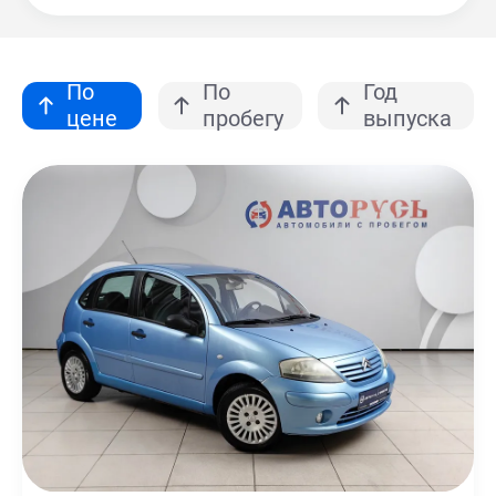
По
По
Год
цене
пробегу
выпуска