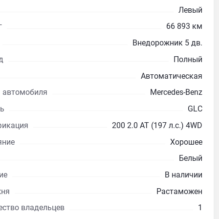
Левый
г
66 893 км
Внедорожник 5 дв.
д
Полный
Автоматическая
 автомобиля
Mercedes-Benz
ь
GLC
икация
200 2.0 AT (197 л.с.) 4WD
яние
Хорошее
Белый
ие
В наличии
жня
Растаможен
ество владельцев
1