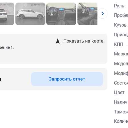
Руль
Пробе
Кузов
Приво
Показать на карте
КПП
оение 1.
Марка
Модел
Модиф
я
Запросить отчет
Состо
Цвет
Налич
Тамо
Колич