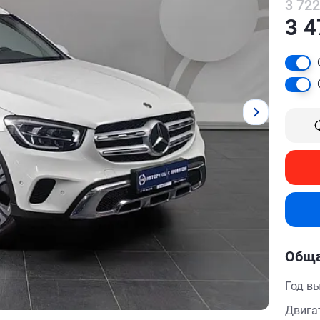
3 722
3 4
Обща
Год в
Двига