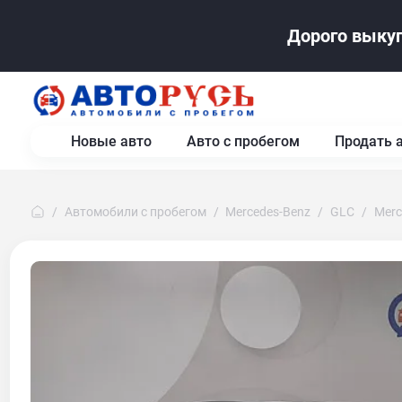
Дорого выкуп
Новые авто
Авто с пробегом
Продать 
Автомобили с пробегом
Mercedes-Benz
GLC
Merc