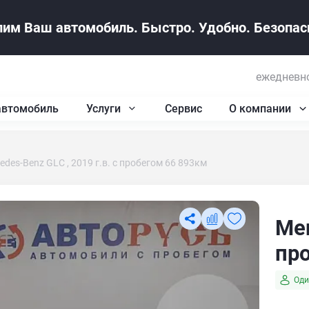
им Ваш автомобиль. Быстро. Удобно. Безопасн
ежедневно
автомобиль
Услуги
Сервис
О компании
edes-Benz GLC , 2019 г.в. с пробегом 66 893км
Mer
пр
Оди