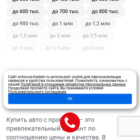
до 600 тыс.
до 700 тыс.
до 800 тыс.
до 900 тыс.
до 1 млн
до 1,2 млн
до 1,5 млн
до 2 млн
до 2,5 млн
до 3 млн
до 3,5 млн
до 4 млн
Кузов
Сайт avtoruss-tradein.ru использует cookie для персонализации
сервисов и удобства пользователей.
Пожалуйста, ознакомьтесь с
Купе
Внедорожник
Внедорожник 5 дв.
нашей
Политикой в отношении обработки персональных данных
.
Продолжая просмотр сайта, Вы принимаете условия
Развернуть
Пользовательского соглашения
.
Седан
Хэтчбек 3 дв.
Хэтчбек 5 дв.
ОК
Лифтбэк
Минивэн
Кроссовер
Купить авто с пробегом — это
Универсал
Универсал 5 дв.
привлекательный вариант по
соотношению цены и качества. В