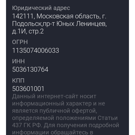
Юридический адрес
142111, Московская область, г.
Подольск,
пр-т Юных Ленинцев,
д.1И, стр.2
ОГРН
1135074006033
ИНН
5036130764
КПП
503601001
Данный интернет-сайт носит
информационный характер и не
является публичной офертой,
определяемой положениями Статьи
437 ГК РФ. Для получения подробной
информации обращайтесь в