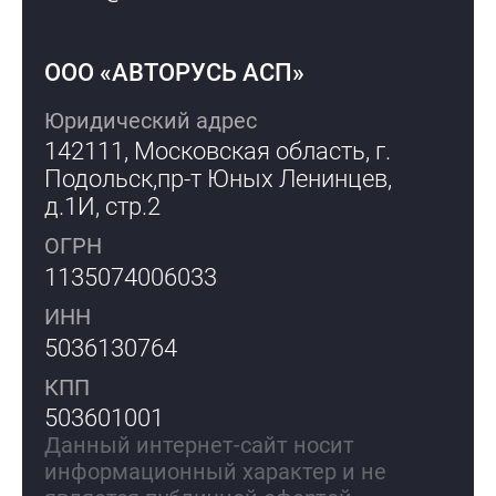
ООО «АВТОРУСЬ АСП»
Юридический адрес
142111, Московская область, г.
Подольск,
пр-т Юных Ленинцев,
д.1И, стр.2
ОГРН
1135074006033
ИНН
5036130764
КПП
503601001
Данный интернет-сайт носит
информационный характер и не