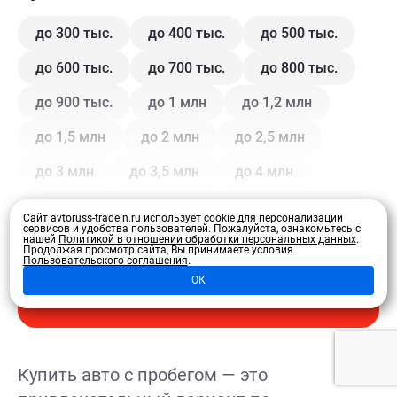
до 300 тыс.
до 400 тыс.
до 500 тыс.
до 600 тыс.
до 700 тыс.
до 800 тыс.
до 900 тыс.
до 1 млн
до 1,2 млн
до 1,5 млн
до 2 млн
до 2,5 млн
до 3 млн
до 3,5 млн
до 4 млн
Сайт avtoruss-tradein.ru использует cookie для персонализации
Кузов
сервисов и удобства пользователей.
Пожалуйста, ознакомьтесь с
нашей
Политикой в отношении обработки персональных данных
.
Продолжая просмотр сайта, Вы принимаете условия
Пользовательского соглашения
.
Купе
Внедорожник
Внедорожник 5 дв.
ОК
Развернуть
Седан
Хэтчбек 3 дв.
Хэтчбек 5 дв.
Лифтбэк
Минивэн
Кроссовер
Купить авто с пробегом — это
Универсал
Универсал 5 дв.