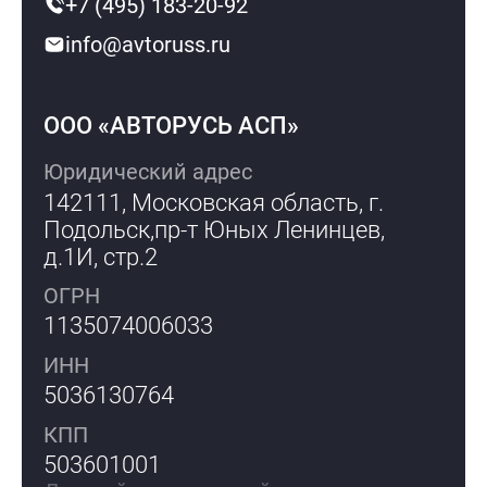
+7 (495) 183-20-92
info@avtoruss.ru
ООО «АВТОРУСЬ АСП»
Юридический адрес
142111, Московская область, г.
Подольск,
пр-т Юных Ленинцев,
д.1И, стр.2
ОГРН
1135074006033
ИНН
5036130764
КПП
503601001