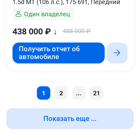
1.5d MT (106 л.с.), 175 691, Передний
Один владелец
438 000 ₽ ↓
488 000 ₽
Получить отчет об
автомобиле
1
2
...
21
Показать еще ...