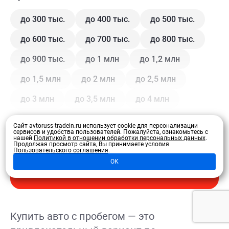
до 300 тыс.
до 400 тыс.
до 500 тыс.
до 600 тыс.
до 700 тыс.
до 800 тыс.
до 900 тыс.
до 1 млн
до 1,2 млн
до 1,5 млн
до 2 млн
до 2,5 млн
до 3 млн
до 3,5 млн
до 4 млн
Сайт avtoruss-tradein.ru использует cookie для персонализации
Кузов
сервисов и удобства пользователей.
Пожалуйста, ознакомьтесь с
нашей
Политикой в отношении обработки персональных данных
.
Продолжая просмотр сайта, Вы принимаете условия
Пользовательского соглашения
.
Купе
Внедорожник
Внедорожник 5 дв.
ОК
Развернуть
Седан
Хэтчбек 3 дв.
Хэтчбек 5 дв.
Лифтбэк
Минивэн
Кроссовер
Купить авто с пробегом — это
Универсал
Универсал 5 дв.