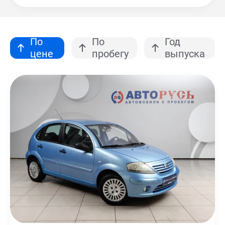
По
По
Год
цене
пробегу
выпуска