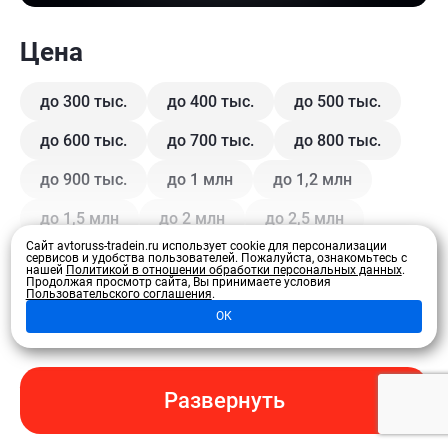
Цена
до 300 тыс.
до 400 тыс.
до 500 тыс.
до 600 тыс.
до 700 тыс.
до 800 тыс.
до 900 тыс.
до 1 млн
до 1,2 млн
до 1,5 млн
до 2 млн
до 2,5 млн
Сайт avtoruss-tradein.ru использует cookie для персонализации
до 3 млн
до 3,5 млн
до 4 млн
сервисов и удобства пользователей.
Пожалуйста, ознакомьтесь с
нашей
Политикой в отношении обработки персональных данных
.
Продолжая просмотр сайта, Вы принимаете условия
Пользовательского соглашения
.
Кузов
ОК
Купе
Внедорожник
Внедорожник 5 дв.
Развернуть
Седан
Хэтчбек 3 дв.
Хэтчбек 5 дв.