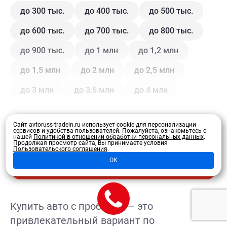
до 300 тыс.
до 400 тыс.
до 500 тыс.
до 600 тыс.
до 700 тыс.
до 800 тыс.
до 900 тыс.
до 1 млн
до 1,2 млн
до 1,5 млн
до 2 млн
до 2,5 млн
до 3 млн
до 3,5 млн
до 4 млн
Кузов
Сайт avtoruss-tradein.ru использует cookie для персонализации
сервисов и удобства пользователей.
Пожалуйста, ознакомьтесь с
нашей
Политикой в отношении обработки персональных данных
.
Продолжая просмотр сайта, Вы принимаете условия
Купе
Внедорожник
Внедорожник 5 дв.
Пользовательского соглашения
.
Развернуть
ОК
Седан
Хэтчбек 3 дв.
Хэтчбек 5 дв.
Лифтбэк
Минивэн
Кроссовер
Купить авто с пробегом — это
Универсал
Универсал 5 дв.
привлекательный вариант по