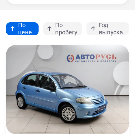
По
По
Год
цене
пробегу
выпуска