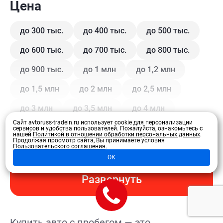
Цена
до 300 тыс.
до 400 тыс.
до 500 тыс.
до 600 тыс.
до 700 тыс.
до 800 тыс.
до 900 тыс.
до 1 млн
до 1,2 млн
до 1,5 млн
до 2 млн
до 2,5 млн
до 3 млн
до 3,5 млн
до 4 млн
Сайт avtoruss-tradein.ru использует cookie для персонализации
сервисов и удобства пользователей.
Пожалуйста, ознакомьтесь с
нашей
Политикой в отношении обработки персональных данных
.
Кузов
Продолжая просмотр сайта, Вы принимаете условия
Пользовательского соглашения
.
ОК
Купе
Внедорожник
Внедорожник 5 дв.
Развернуть
Седан
Хэтчбек 3 дв.
Хэтчбек 5 дв.
Лифтбэк
Минивэн
Кроссовер
Купить авто с пробегом — это