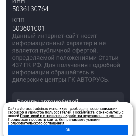
ИНН
5036130764
КПП
503601001
Данный интернет-сайт носит
информационный характер и не
является публичной офертой,
определяемой положениями Статьи
437 ГК РФ. Для получения подробной
информации обращайтесь в
дилерские центры ГК АВТОРУСЬ.
Бренды автомобилей
Сайт avtoruss-tradein.ru использует cookie для персонализации
сервисов и удобства пользователей.
Пожалуйста, ознакомьтесь с
нашей
Политикой в отношении обработки персональных данных
.
Продолжая просмотр сайта, Вы принимаете условия
Пользовательского соглашения
.
Политика конфиденциальности
ОК