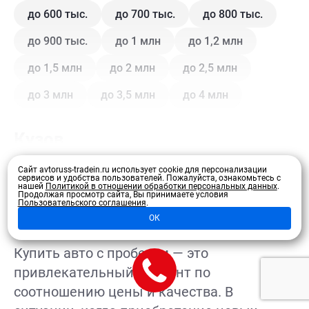
до 600 тыс.
до 700 тыс.
до 800 тыс.
до 900 тыс.
до 1 млн
до 1,2 млн
до 1,5 млн
до 2 млн
до 2,5 млн
до 3 млн
до 3,5 млн
до 4 млн
Кузов
Сайт avtoruss-tradein.ru использует cookie для персонализации
Купе
Внедорожник
Внедорожник 5 дв.
сервисов и удобства пользователей.
Пожалуйста, ознакомьтесь с
нашей
Политикой в отношении обработки персональных данных
.
Развернуть
Продолжая просмотр сайта, Вы принимаете условия
Седан
Хэтчбек 3 дв.
Хэтчбек 5 дв.
Пользовательского соглашения
.
ОК
Лифтбэк
Минивэн
Кроссовер
Купить авто с пробегом — это
Универсал
Универсал 5 дв.
привлекательный вариант по
соотношению цены и качества. В
Цвет