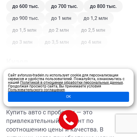
до 600 тыс.
до 700 тыс.
до 800 тыс.
до 900 тыс.
до 1 млн
до 1,2 млн
до 1,5 млн
до 2 млн
до 2,5 млн
до 3 млн
до 3,5 млн
до 4 млн
Кузов
Сайт avtoruss-tradein.ru использует cookie для персонализации
Купе
Внедорожник
Внедорожник 5 дв.
сервисов и удобства пользователей.
Пожалуйста, ознакомьтесь с
нашей
Политикой в отношении обработки персональных данных
.
Развернуть
Продолжая просмотр сайта, Вы принимаете условия
Седан
Хэтчбек 3 дв.
Хэтчбек 5 дв.
Пользовательского соглашения
.
ОК
Лифтбэк
Минивэн
Кроссовер
Купить авто с пробегом — это
Универсал
Универсал 5 дв.
привлекательный вариант по
соотношению цены и качества. В
Цвет