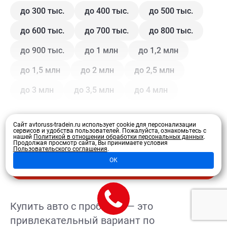
до 300 тыс.
до 400 тыс.
до 500 тыс.
до 600 тыс.
до 700 тыс.
до 800 тыс.
до 900 тыс.
до 1 млн
до 1,2 млн
до 1,5 млн
до 2 млн
до 2,5 млн
до 3 млн
до 3,5 млн
до 4 млн
Кузов
Сайт avtoruss-tradein.ru использует cookie для персонализации
сервисов и удобства пользователей.
Пожалуйста, ознакомьтесь с
нашей
Политикой в отношении обработки персональных данных
.
Продолжая просмотр сайта, Вы принимаете условия
Купе
Внедорожник
Внедорожник 5 дв.
Пользовательского соглашения
.
Развернуть
ОК
Седан
Хэтчбек 3 дв.
Хэтчбек 5 дв.
Лифтбэк
Минивэн
Кроссовер
Купить авто с пробегом — это
Универсал
Универсал 5 дв.
привлекательный вариант по